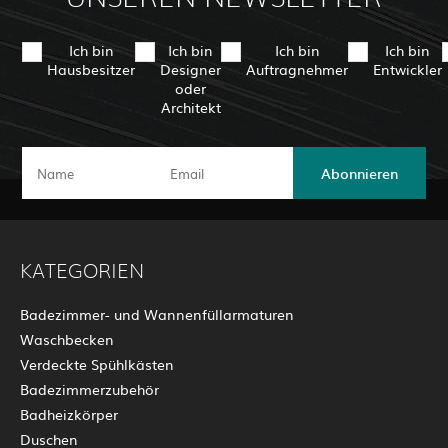
Ich bin
Ich bin
Ich bin
Ich bin
Hausbesitzer
Designer
Auftragnehmer
Entwickler
oder
Architekt
Abonnieren
KATEGORIEN
Badezimmer- und Wannenfüllarmaturen
Waschbecken
Verdeckte Spühlkästen
Badezimmerzubehör
Badheizkörper
Duschen